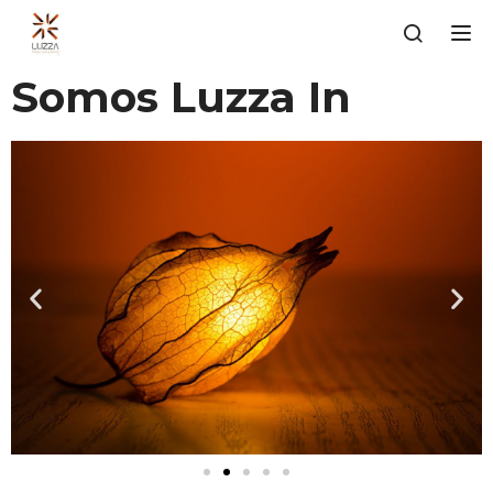
Tog
Somos Luzza In